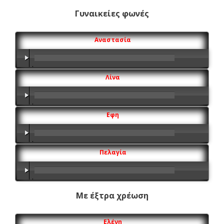
Γυναικείες φωνές
Αναστασία
00:00
/
00:00
Λίνα
00:00
/
00:00
Εφη
00:00
/
00:00
Πελαγία
00:00
/
00:00
Με έξτρα χρέωση
Ελένη