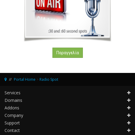
Παραγγελία
Portal Home
>
Radio Spot
Services
Domains
Addons
Company
Support
Contact