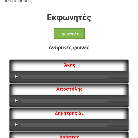
πληροφορίες.
Εκφωνητές
Παραγγελία
Ανδρικές φωνές
Άκης
00:00
/
00:00
Αποστόλης
00:00
/
00:00
Δημήτρης Δι.
00:00
/
00:00
Χρήστος